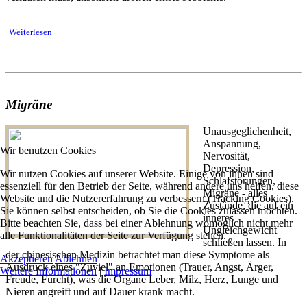
Weiterlesen
Migräne
Unausgeglichenheit,
Anspannung,
Wir benutzen Cookies
Nervosität,
Depression,
Wir nutzen Cookies auf unserer Website. Einige von ihnen sind
Schlafstörungen,
essenziell für den Betrieb der Seite, während andere uns helfen, diese
Migräne - alles
Website und die Nutzererfahrung zu verbessern (Tracking Cookies).
Zustände, die auf ein
Sie können selbst entscheiden, ob Sie die Cookies zulassen möchten.
inneres
Bitte beachten Sie, dass bei einer Ablehnung womöglich nicht mehr
Ungleichgewicht
alle Funktionalitäten der Seite zur Verfügung stehen.
schließen lassen. In
der chinesischen Medizin betrachtet man diese Symptome als
Akzeptieren
Ablehnen
Ausdruck eines "Zuviel" an Emotionen (Trauer, Angst, Ärger,
Weitere Informationen
|
Impressum
Freude, Furcht), was die Organe Leber, Milz, Herz, Lunge und
Nieren angreift und auf Dauer krank macht.