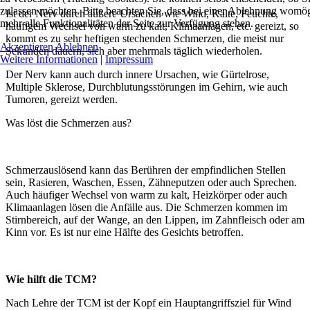
zulassen möchten. Bitte beachten Sie, dass bei einer Ablehnung womög
Ist der Nerv durch äußere Ursachen wie Wind, Kälte, Feuchte,
mehr alle Funktionalitäten der Seite zur Verfügung stehen.
häufigem Wechsel von warm zu kalt, Klimaanlagen, etc. gereizt, so
kommt es zu sehr heftigen stechenden Schmerzen, die meist nur
Akzeptieren
Ablehnen
Sekunden dauern, sich aber mehrmals täglich wiederholen.
Weitere Informationen
|
Impressum
Der Nerv kann auch durch innere Ursachen, wie Gürtelrose,
Multiple Sklerose, Durchblutungsstörungen im Gehirn, wie auch
Tumoren, gereizt werden.
Was löst die Schmerzen aus?
Schmerzauslösend kann das Berühren der empfindlichen Stellen
sein, Rasieren, Waschen, Essen, Zähneputzen oder auch Sprechen.
Auch häufiger Wechsel von warm zu kalt, Heizkörper oder auch
Klimaanlagen lösen die Anfälle aus. Die Schmerzen kommen im
Stirnbereich, auf der Wange, an den Lippen, im Zahnfleisch oder am
Kinn vor. Es ist nur eine Hälfte des Gesichts betroffen.
Wie hilft die TCM?
Nach Lehre der TCM ist der Kopf ein Hauptangriffsziel für Wind